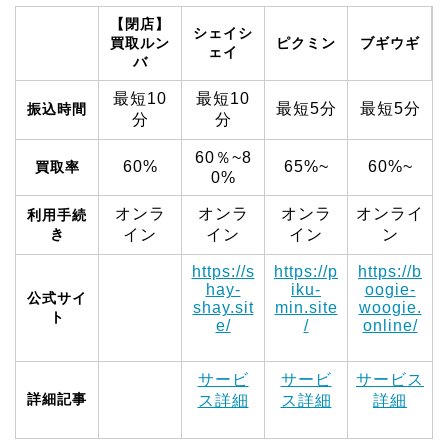
【閉店】
シェイシ
買取ルン
ピクミン
ブギウギ
ェイ
バ
最短10
最短10
最短5分
最短5分
振込時間
分
分
60％~8
60%
65%~
60%~
買取率
0%
オンラ
オンラ
オンラ
オンライ
利用手続
き
イン
イン
イン
ン
https://s
https://p
https://b
hay-
iku-
oogie-
公式サイ
shay.sit
min.site
woogie.
ト
e/
/
online/
サービ
サービ
サービス
詳細記事
ス詳細
ス詳細
詳細