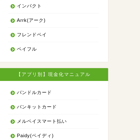
0％
インパクト
10分
24時間
Arrk(アーク)
公式サイト
フレンドペイ
ペイフル
詳細はこちら
【アプリ別】現金化マニュアル
バンドルカード
バンキットカード
メルペイスマート払い
Paidy(ペイディ)