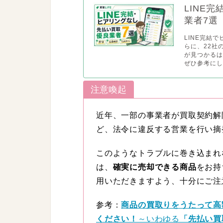
LINE
業者7選
LINE完結
らに、22社
が見つかる
ぜひ参考にし
注意喚起
近年、一部の事業者が買取契約解
ど、法令に違反する営業を行い摘
このようなトラブルに巻き込まれ
は、
確実に売却できる商品
をお持
用いただきますよう、十分にご注
参考：
商品の買取りをうたって高
ください！
～いわゆる
「先払い買