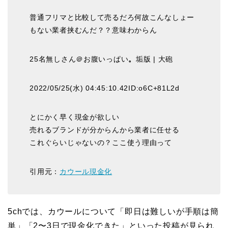
普通フリマと比較して売るだろ何故こんなしょー
もない業者挟むんだ？？意味わからん
25名無しさん＠お腹いっぱい
。
垢版 | 大砲
2022/05/25(水) 04:45:10.42ID:o6C+81L2d
とにかく早く現金が欲しい
売れるブランドが分からんから業者に任せる
これぐらいじゃないの？ここ使う理由って
引用元：
カウール現金化
5chでは、カウールについて「即日は難しいが手順は簡
単」「2〜3日で現金化できた」といった投稿が見られ