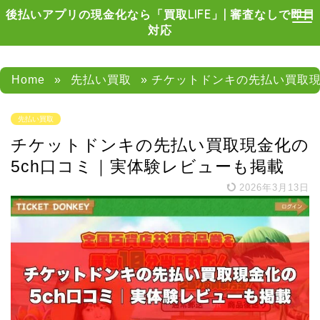
後払いアプリの現金化なら「買取LIFE」| 審査なしで即日
対応
Home
»
先払い買取
» チケットドンキの先払い買取現
先払い買取
チケットドンキの先払い買取現金化の
5ch口コミ｜実体験レビューも掲載
2026年3月13日