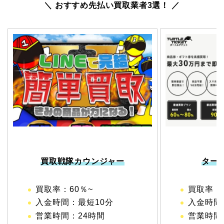
＼ おすすめ先払い買取業者3選！ ／
買取戦隊カウンジャー
ター
買取率：60％~
買取率：6
入金時間：最短10分
入金時間
営業時間：24時間
営業時間：1