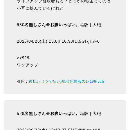
ライフアップ経験者おる？どっかの転生ってのは
小耳に挟んでいるけれど
930
名無しさん＠お腹いっぱい。
垢版 | 大砲
2025/04/26(土) 13:04:16.93ID:5GfkjHrF0
>>929
ワンアップ
引用：
後払い（ツケ払い)現金化情報スレ199-5ch
529
名無しさん＠お腹いっぱい。
垢版 | 大砲