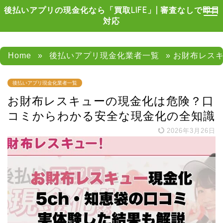
後払いアプリの現金化なら「買取LIFE」| 審査なしで即日
対応
Home
»
後払いアプリ現金化業者一覧
» お財布レス
後払いアプリ現金化業者一覧
お財布レスキューの現金化は危険？口
コミからわかる安全な現金化の全知識
2026年3月26日