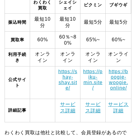
わくわく
シェイシ
ピクミン
ブギウギ
買取
ェイ
最短10
最短10
最短5分
最短5分
振込時間
分
分
60％~8
60%
65%~
60%~
買取率
0%
オンラ
オンラ
オンラ
オンライ
利用手続
き
イン
イン
イン
ン
https://s
https://p
https://b
hay-
iku-
oogie-
公式サイ
shay.sit
min.site
woogie.
ト
e/
/
online/
サービ
サービ
サービス
詳細記事
ス詳細
ス詳細
詳細
わくわく買取は他社と比較して、会員登録があるので