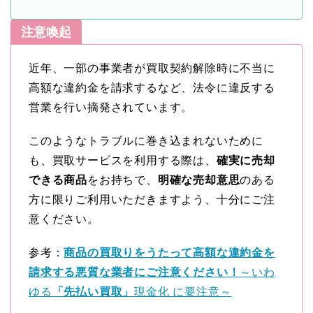
注意喚起
近年、一部の事業者が買取契約解除時に不当に
高額な違約金を請求するなど、法令に違反する
営業を行い摘発されています。
このようなトラブルに巻き込まれないために
も、買取サービスを利用する際は、
確実に売却
できる商品
をお持ちで、
明確な売却意思
のある
方に限りご利用いただきますよう、十分にご注
意ください。
参考：
商品の買取りをうたって高額な違約金を
請求する悪質な業者にご注意ください！
～いわ
ゆる
「先払い買取」
現金化 に要注意～