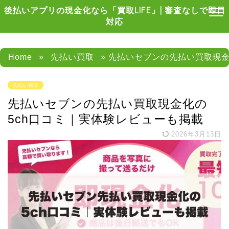
後払いアプリの現金化なら「買取LIFE」| 審査なしで即日
対応
Home
»
先払い買取
» 先払いセブンの先払い買取現金
先払い買取
先払いセブンの先払い買取現金化の
5ch口コミ｜実体験レビューも掲載
2026年3月13日