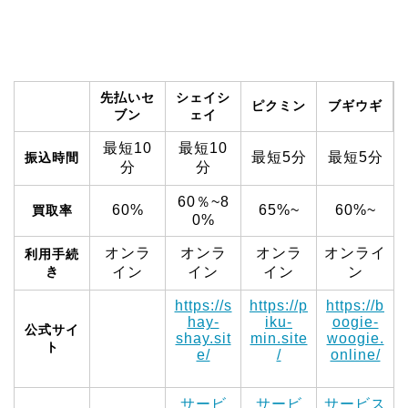
先払いセ
シェイシ
ピクミン
ブギウギ
ブン
ェイ
最短10
最短10
最短5分
最短5分
振込時間
分
分
60％~8
60%
65%~
60%~
買取率
0%
オンラ
オンラ
オンラ
オンライ
利用手続
き
イン
イン
イン
ン
https://s
https://p
https://b
hay-
iku-
oogie-
公式サイ
shay.sit
min.site
woogie.
ト
e/
/
online/
サービ
サービ
サービス