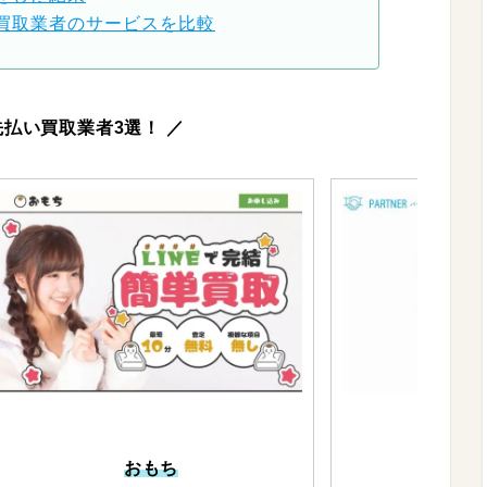
買取業者のサービスを比較
先払い買取業者3選！ ／
おもち
パー