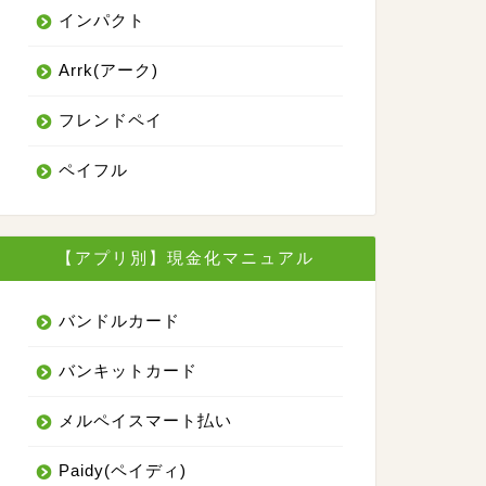
インパクト
％~
Arrk(アーク)
最短10分
24時間
フレンドペイ
ー公式サイト
ペイフル
詳細はこちら
【アプリ別】現金化マニュアル
バンドルカード
バンキットカード
メルペイスマート払い
Paidy(ペイディ)