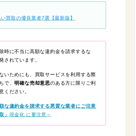
払い買取の優良業者7選【最新版】
除時に不当に高額な違約金を請求するな
発されています。
ないためにも、買取サービスを利用する際
ちで、
明確な売却意思
のある方に限りご利
意ください。
額な違約金を請求する悪質な業者にご注意
取」
現金化 に要注意～