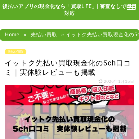
後払いアプリの現金化なら「買取LIFE」| 審査なしで即日
対応
Home
»
先払い買取
» イットク先払い買取現金化の5
先払い買取
イットク先払い買取現金化の5ch口コ
ミ｜実体験レビューも掲載
2026年1月15日