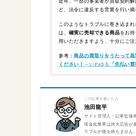
近年、一部の事業者が買取契約解
ど、法令に違反する営業を行い摘
このようなトラブルに巻き込まれ
は、
確実に売却できる商品
をお持
用いただきますよう、十分にご注
参考：
商品の買取りをうたって高
ください！
～いわゆる
「先払い買
この記事を書いた人
池田龍平
サイト管理人・記事監修
現金化業界は誇大広告が
ラブルが後を絶ちません